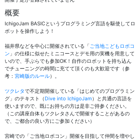
概要
IchigoJam BASICというプログラミング言語を駆使してロ
ボットを操作しよう！
福井県などを中心に開催されている「
ご当地こどもロボコ
ン
」の仕様に似せたミニコースとデモ用の実機を用意して
いので、手ぶらでも参加OK！自作のロボットを持ち込ん
でチューニングの時間に充てて頂くのも大歓迎です（参
考：
宮崎版のルール
）。
ツクレタ
で不定期開催している「はじめてのプログラミン
グ」のテキスト（
Dive into IchigoJam
）と共通の言語を
使いますので、既にお持ちの方は是非ご持参ください。
（この講座自体もツクレタさんで開催することがあるの
で、ご都合の良い方にご参加ください）
宮崎での「ご当地ロボコン」開催を目指して仲間を増やし