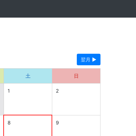
翌月 ▶
土
日
1
2
8
9