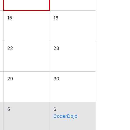
15
16
22
23
29
30
5
6
CoderDojo