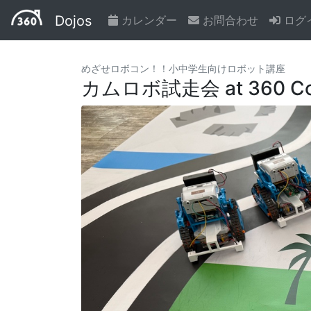
Dojos
カレンダー
お問合わせ
ログ
めざせロボコン！！小中学生向けロボット講座
カムロボ試走会 at 360 Co