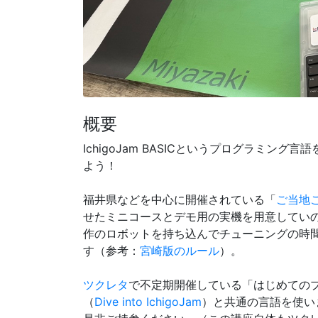
概要
IchigoJam BASICというプログラミン
よう！
福井県などを中心に開催されている「
ご当地
せたミニコースとデモ用の実機を用意していの
作のロボットを持ち込んでチューニングの時
す（参考：
宮崎版のルール
）。
ツクレタ
で不定期開催している「はじめての
（
Dive into IchigoJam
）と共通の言語を使い