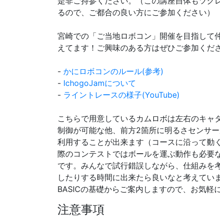
是非ご持参ください。（この講座自体もツク
るので、ご都合の良い方にご参加ください）
宮崎での「ご当地ロボコン」開催を目指して
えてます！ご興味のある方はぜひご参加くだ
-
かにロボコンのルール(参考)
-
IchogoJamについて
-
ライントレースの様子(YouTube)
こちらで用意しているカムロボは左右のキャ
制御が可能な他、前方2箇所に明るさセンサ
利用することが出来ます（コースに沿って動
際のコンテストではボールを運ぶ動作も必要
です。みんなで試行錯誤しながら、仕組みを
したりする時間に出来たら良いなと考えてい
BASICの基礎からご案内しますので、お気軽
注意事項